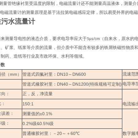
测量管绝缘衬里受温度的限制，电磁流量计还不能测量高温液体，测量介
电磁流量计的测量原理是基于法拉第电磁感应定律，所以易受外界的电磁
性污水流量计
测量导电性的液态介质，要求电导率应大于
（自来水，原水的
5μs/cm
浆、矿浆、纸浆等介质的流量，但介质中不能含有较多的铁屑铁磁性物质
、制药、造纸等行业及市政环保、水利等领域。
参数
mm
DN10
DN600
流速范
通径（
）
管道式四氟衬里：
～
DN40
DN1200(
)
电导率
管道式橡胶衬里：
～
特殊规格可定制
方向：
正，反，净流量
比：
150:1
电流输
性误差：
±0.1%
测量值的
等级：
0.2%
&0.5%
级
级
20
60
普通橡胶衬里：－
～＋
℃
数字频