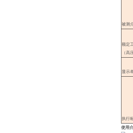
被测
额定工
（高
显示
执行
使用