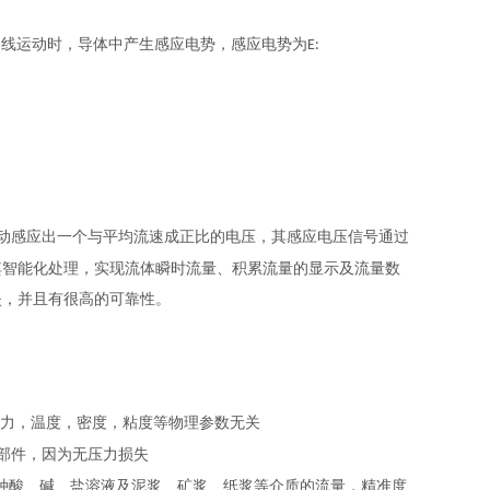
力线运动时，导体中产生感应电势，感应电势为
E:
动感应出一个与平均流速成正比的电压，其感应电压信号通过
其智能化处理，实现流体瞬时流量、积累流量的显示及流量数
失，并且有很高的可靠性。
压力，温度，密度，粘度等物理参数无关
部件，因为无压力损失
种酸、碱、盐溶液及泥浆、矿浆、纸浆等介质的流量，精准度