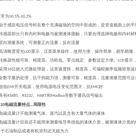
，
常为
±0.5% ±0.2%
由于感应电压信号时在整个充满磁场的空间中形成的，是管道截面上的平
传感器部分只有内衬和电极与被测液体接触，只要合理选择电极和内衬材
双向测量系统，可测量正向流量，反向流量
高清晰度背光
显示，汉英菜单操作，使用方便，操作简单，易学易懂
LCD
转换器性能可靠、精度高、功耗低、零点稳定、参数设定方便、
显示
LCD
采用
位嵌入式微处理器，运算速度快，精度高，可编程频率低频矩形波
16
全数字量的处理，抗干扰能力强，测量可靠，精度高，流量测量范围可达
超低
开关电源，使用电源电压变化范围大，抗
好
EMI
EMC
具有
、
、
和
等数字通讯信号输出
RS485
RS232
HART
Modbus
电磁流量特点
局限性
20
…
电磁流量计不能测量气体、蒸汽以及含有大量气体的液体
电磁流量计目前还不能用来测量电导率很低的液体介质，被测液体介质的
石油制品或者有机溶剂还无能为力