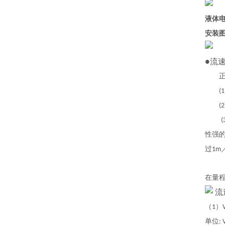
液体电
安装
流
●
正常
(1
(2
(
性强
过
1m
在量
流
（
）
1
单位
: 