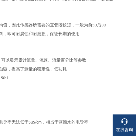
均值，因此传感器所需要的直管段较短，一般为前
后
5D
3D
料，即可耐腐蚀和耐磨损，保证长期的使用
，可以显示累计流量、流速、流量百分比等参数
励磁，提高了测量的稳定性，低功耗
150:1
电导率无法低于
，相当于蒸馏水的电导率
5μS/cm
在线咨询