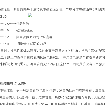
电磁流量计测量原理基于法拉第电磁感应定律：导电液体在磁场中切割磁
KBVD
中：
仪表常数
K--------
中：
磁感应强度
B--------
中：
测量管截面内的平均流速
V--------
中：
测量管道截面的内径
D--------
流量时，导电性液体以速度
流过垂直于流量方向的磁场，导电性液体的流
V
或二个以上与液体直接接触的感应电极检出，并通过电缆送至转换器通过
控制系统之间的通讯。测量管内无活动及阻流部件，因此几乎没有压力损
电磁流量特点
优势
…
电磁流量计是一种测量体积流量的仪表，测量的结果与流速分布，流量
测量管内无活动部件，便于维护管理，所以传感器的使用寿命长；无阻流
被测液体电导率zui 低可达
，配合各种衬里材料，可适用于测量各
5μS/cm