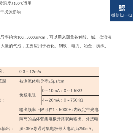
质温度
适用
≤180°C
干扰源影响
微信扫一扫
电导率约为
，可以用来测量各种酸、碱、盐溶液
100…5000μs/cm
和大量的气泡，主要应用于石化、钢铁、电力、冶金、纺织、
围：
0.3
12m/s
－
范围：
5μs/cm
被测流体电导率≥
0
10mA
0
1.5KΩ
～
：
～
负载电阻
4
20mA
0
750KΩ
出：
～
：
～
1
5000Hz
输出频率上限可在
～
内设定带光电
隔离的晶体管集电极开路双向输出。外接电
35V
率输出：
源≤
导通时集电极最大电流为250mA。