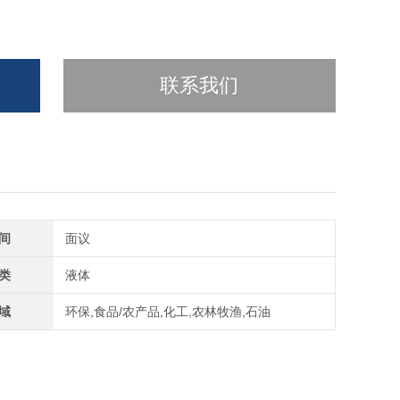
联系我们
间
面议
类
液体
域
环保,食品/农产品,化工,农林牧渔,石油