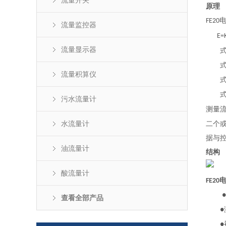
流量开关
原理
FE20
流量监控器
E=
流量显示器
式
式
流量积算仪
式
式
污水流量计
测量
水流量计
二个
据与
油流量计
结构
酸流量计
FE20
●
查看全部产品
●
●