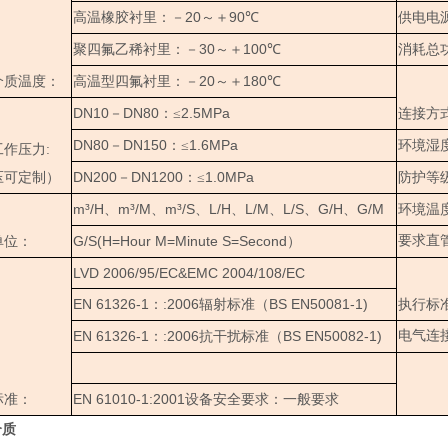
20
90
高温橡胶衬里：－
～＋
℃
供电电
30
100
聚四氟乙稀衬里：－
～＋
℃
消耗总
20
180
介质温度：
高温型四氟衬里：－
～＋
℃
DN10
DN80
2.5MPa
－
：≤
连接方
DN80
DN150
1.6MPa
－
：≤
环境湿
作压力:
DN200
DN1200
1.0MPa
压可定制）
－
：≤
防护等
m³/H
m³/M
m³/S
L/H
L/M
L/S
G/H
G/M
、
、
、
、
、
、
、
环境温
G/S(H=Hour M=Minute S=Second
要求直
单位：
）
LVD 2006/95/EC&EMC 2004/108/EC
EN 61326-1
:2006
BS EN50081-1)
：
辐射标准（
执行标
EN 61326-1
:2006
BS EN50082-1)
电气连
：
抗干扰标准（
EN 61010-1:2001
标准：
设备安全要求：一般要求
介质