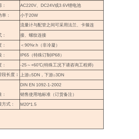
AC220V
DC24V
3.6V
源：
、
或
锂电池
20W
功率：
小于
流量计与配管之间可采用法兰、卡箍连
式：
接、螺纹连接
90%r.h
度：
＜
（
非冷凝
）
IP65
IP68
级：
（特殊订制
）
-25
+60
度：
～
℃(特殊工况下请咨询工程师)
管段长度
：
5DN
3DN
上游≥
，下游≥
DIN EN 1092-1-2002
准：
销售使用地标准（订货备注）
接方式：
M20*1.5