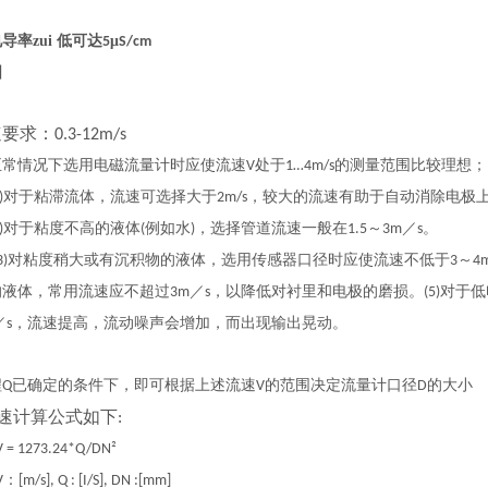
导率zui 低可达
μ
5
S/cm
图
速要求：
0.3-12m/s
情况下选用电磁流量计时应使流速
处于
的测量范围比较理想；
V
1…4m/s
对于粘滞流体，流速可选择大于
，较大的流速有助于自动消除电极
)
2m/s
对于粘度不高的液体
例如水
，选择管道流速一般在
～
／
。
)
(
)
1.5
3m
s
对粘度稍大或有沉积物的液体，选用传感器口径时应使流速不低于
～
3)
3
4
的液体，常用流速应不超过
／
，以降低对衬里和电极的磨损。
对于低
3m
s
(5)
／
，流速提高，流动噪声会增加，而出现输出晃动。
s
程
已确定的条件下，即可根据上述流速
的范围决定流量计口径
的大小
Q
V
D
速计算公式如下
:
V = 1273.24*Q/DN²
：
V
[m/s], Q : [I/S], DN :[mm]