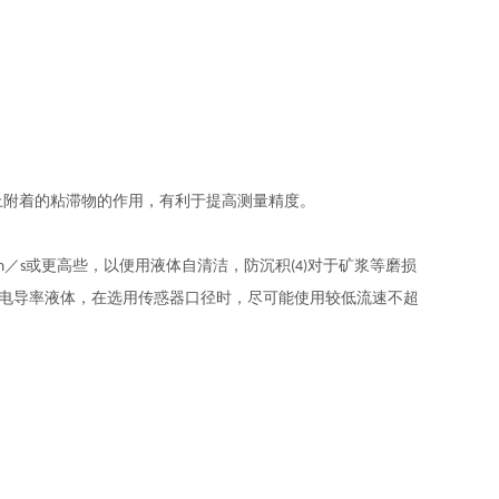
上附着的粘滞物的作用，有利于提高测量精度。
／
或更高些，以便用液体自清洁，防沉积
对于矿浆等磨损
m
s
(4)
电导率液体，在选用传惑器口径时，尽可能使用较低流速不超