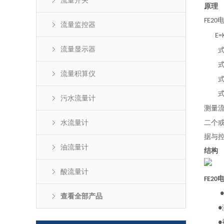
流量开关
原理
FE20
流量监控器
E=
流量显示器
式
式
流量积算仪
式
式
污水流量计
测量
水流量计
二个
据与
油流量计
结构
酸流量计
FE20
●
查看全部产品
●
●