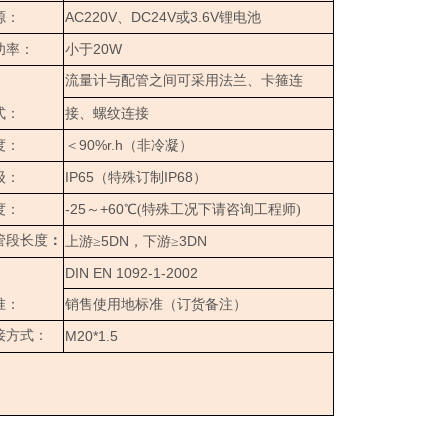
AC220V
DC24V
3.6V
源：
、
或
锂电池
20W
功率：
小于
流量计与配管之间可采用法兰、卡箍连
式：
接、螺纹连接
90%r.h
度：
＜
（
非冷凝
）
IP65
IP68
级：
（特殊订制
）
-25
+60
度：
～
℃(特殊工况下请咨询工程师)
管段长度
：
5DN
3DN
上游≥
，下游≥
DIN EN 1092-1-2002
准：
销售使用地标准（订货备注）
接方式：
M20*1.5