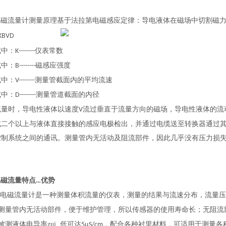
电磁流量计测量原理基于法拉第电磁感应定律：导电液体在磁场中切割磁
KBVD
中：
仪表常数
K--------
中：
磁感应强度
B--------
中：
测量管截面内的平均流速
V--------
中：
测量管道截面的内径
D--------
流量时，导电性液体以速度
流过垂直于流量方向的磁场，导电性液体的流
V
或二个以上与液体直接接触的感应电极检出，并通过电缆送至转换器通过
控制系统之间的通讯。测量管内无活动及阻流部件，因此几乎没有压力损
电磁流量特点
优势
…
电磁流量计是一种测量体积流量的仪表，测量的结果与流速分布，流量
测量管内无活动部件，便于维护管理，所以传感器的使用寿命长；无阻流
被测液体电导率zui 低可达
，配合各种衬里材料，可适用于测量各
5μS/cm