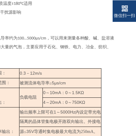
质温度
适用
≤180°C
干扰源影响
微信扫一扫
电导率约为
，可以用来测量各种酸、碱、盐溶液
100…5000μs/cm
和大量的气泡，主要应用于石化、钢铁、电力、冶金、纺织、
围：
0.3
12m/s
－
范围：
5μs/cm
被测流体电导率≥
0
10mA
0
1.5KΩ
～
：
～
负载电阻
4
20mA
0
750KΩ
出：
～
：
～
1
5000Hz
输出频率上限可在
～
内设定带光电
隔离的晶体管集电极开路双向输出。外接电
35V
率输出：
源≤
导通时集电极最大电流为250mA。