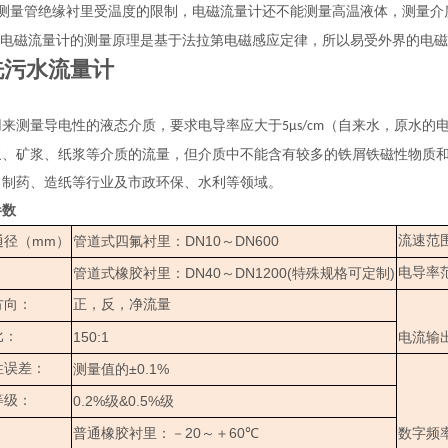
测量管绝缘衬里受温度的限制，电磁流量计还不能测量高温液体，测量介
电磁流量计的测量原理是基于法拉第电磁感应定律，所以易受外界的电磁
洗污水流量计
测量导电性的液态介质，要求电导率应大于
（自来水，原水的
5μs/cm
浆、矿浆、纸浆等介质的流量，但介质中不能含有较多的铁屑铁磁性物质
、制药、造纸等行业及市政环保、水利等领域。
参数
mm
DN10
DN600
流速范
通径（
）
管道式四氟衬里：
～
DN40
DN1200(
)
电导率
管道式橡胶衬里：
～
特殊规格可定制
方向：
正，反，净流量
比：
150:1
电流输
性误差：
±0.1%
测量值的
等级：
0.2%
&0.5%
级
级
20
60
普通橡胶衬里：－
～＋
℃
数字频