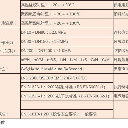
20
90
高温橡胶衬里：－
～＋
℃
供电电
30
100
聚四氟乙稀衬里：－
～＋
℃
消耗总
20
180
介质温度：
高温型四氟衬里：－
～＋
℃
DN10
DN80
2.5MPa
－
：≤
连接方
DN80
DN150
1.6MPa
－
：≤
环境湿
作压力:
DN200
DN1200
1.0MPa
压可定制）
－
：≤
防护等
m³/H
m³/M
m³/S
L/H
L/M
L/S
G/H
G/M
、
、
、
、
、
、
、
环境温
G/S(H=Hour M=Minute S=Second
要求直
单位：
）
LVD 2006/95/EC&EMC 2004/108/EC
EN 61326-1
:2006
BS EN50081-1)
：
辐射标准（
执行标
EN 61326-1
:2006
BS EN50082-1)
电气连
：
抗干扰标准（
EN 61010-1:2001
标准：
设备安全要求：一般要求
介质