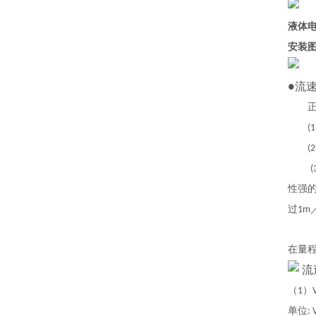
液体电
安装
流
●
正常
(1
(2
(
性强
过
1m
在量
流
（
）
1
单位
: 