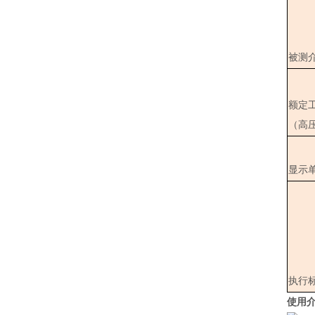
被测
额定工
（高
显示
执行
使用