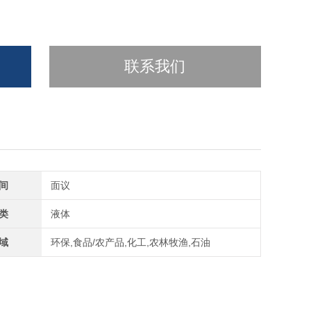
联系我们
间
面议
类
液体
域
环保,食品/农产品,化工,农林牧渔,石油