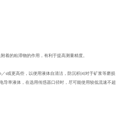
上附着的粘滞物的作用，有利于提高测量精度。
／
或更高些，以便用液体自清洁，防沉积
对于矿浆等磨损
m
s
(4)
电导率液体，在选用传惑器口径时，尽可能使用较低流速不超