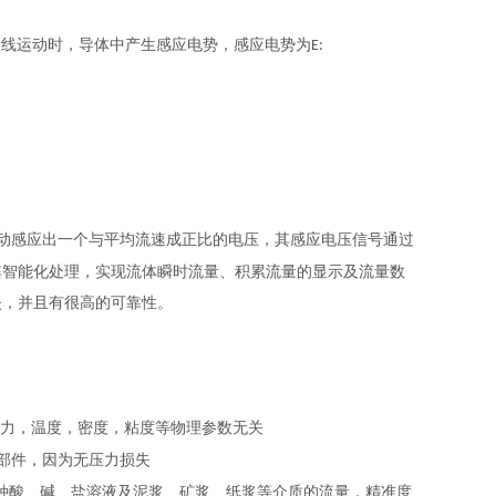
力线运动时，导体中产生感应电势，感应电势为
E:
动感应出一个与平均流速成正比的电压，其感应电压信号通过
其智能化处理，实现流体瞬时流量、积累流量的显示及流量数
失，并且有很高的可靠性。
压力，温度，密度，粘度等物理参数无关
部件，因为无压力损失
种酸、碱、盐溶液及泥浆、矿浆、纸浆等介质的流量，精准度