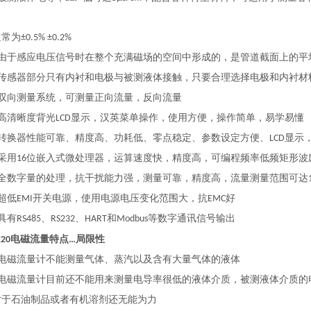
，
常为
±0.5% ±0.2%
由于感应电压信号时在整个充满磁场的空间中形成的，是管道截面上的平
传感器部分只有内衬和电极与被测液体接触，只要合理选择电极和内衬材
双向测量系统，可测量正向流量，反向流量
高清晰度背光
显示，汉英菜单操作，使用方便，操作简单，易学易懂
LCD
转换器性能可靠、精度高、功耗低、零点稳定、参数设定方便、
显示
LCD
采用
位嵌入式微处理器，运算速度快，精度高，可编程频率低频矩形波
16
全数字量的处理，抗干扰能力强，测量可靠，精度高，流量测量范围可达
超低
开关电源，使用电源电压变化范围大，抗
好
EMI
EMC
具有
、
、
和
等数字通讯信号输出
RS485
RS232
HART
Modbus
电磁流量特点
局限性
20
…
电磁流量计不能测量气体、蒸汽以及含有大量气体的液体
电磁流量计目前还不能用来测量电导率很低的液体介质，被测液体介质的
石油制品或者有机溶剂还无能为力