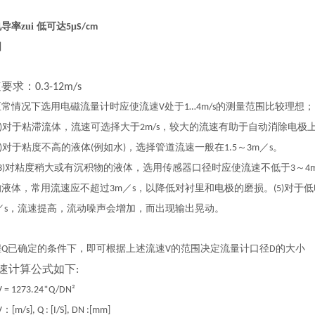
导率zui 低可达
μ
5
S/cm
图
速要求：
0.3-12m/s
情况下选用电磁流量计时应使流速
处于
的测量范围比较理想；
V
1…4m/s
对于粘滞流体，流速可选择大于
，较大的流速有助于自动消除电极
)
2m/s
对于粘度不高的液体
例如水
，选择管道流速一般在
～
／
。
)
(
)
1.5
3m
s
对粘度稍大或有沉积物的液体，选用传感器口径时应使流速不低于
～
3)
3
4
的液体，常用流速应不超过
／
，以降低对衬里和电极的磨损。
对于低
3m
s
(5)
／
，流速提高，流动噪声会增加，而出现输出晃动。
s
程
已确定的条件下，即可根据上述流速
的范围决定流量计口径
的大小
Q
V
D
速计算公式如下
:
V = 1273.24*Q/DN²
：
V
[m/s], Q : [I/S], DN :[mm]