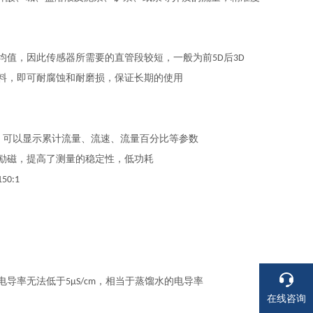
均值，因此传感器所需要的直管段较短，一般为前
后
5D
3D
料，即可耐腐蚀和耐磨损，保证长期的使用
，可以显示累计流量、流速、流量百分比等参数
励磁，提高了测量的稳定性，低功耗
150:1
电导率无法低于
，相当于蒸馏水的电导率
5μS/cm
在线咨询