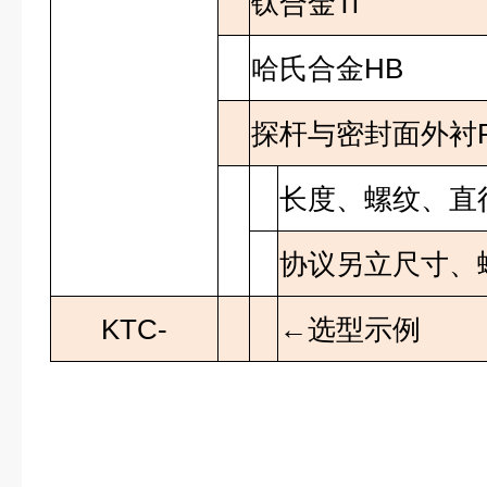
钛合金
Ti
哈氏合金
HB
探杆与密封面外衬
长度、螺纹、直
协议另立尺寸、
KTC-
←选型示例