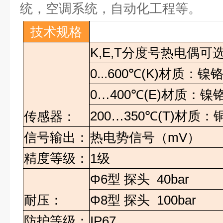
统，空调系统，自动化工程等。
技术规格
K,E,T
分度号热电偶可
0...600
℃
(K)
材质：镍
0…400
℃
(E)
材质：镍
200…350
℃
(T)
材质：
传感器：
信号输出：
热电势信号（
mV
）
精度等级：
1
级
Φ6
型
探头
40bar
耐压：
Φ8
型
探头
100bar
防护等级：
IP67