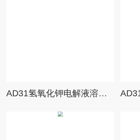
AD31氢氧化钾电解液溶解氧DO仪